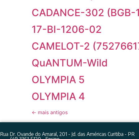
CADANCE-302 (BGB-1
17-BI-1206-02
CAMELOT-2 (7527661
QuANTUM-Wild
OLYMPIA 5
OLYMPIA 4
←
mais antigos
Rua Dr. Ovande do Amaral, 201 - Jd. das Américas Curitiba - PR