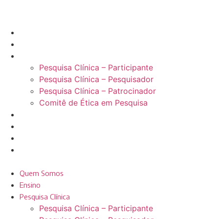
Skip
to
content
Quem Somos
Ensino
Pesquisa Clínica
Pesquisa Clínica – Participante
Pesquisa Clínica – Pesquisador
Pesquisa Clínica – Patrocinador
Comitê de Ética em Pesquisa
Projetos
Eventos
Participante de Pesquisa
Contato
Menu
Quem Somos
Ensino
Pesquisa Clínica
Pesquisa Clínica – Participante