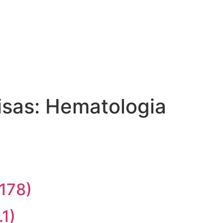
isas:
Hematologia
178)
1)